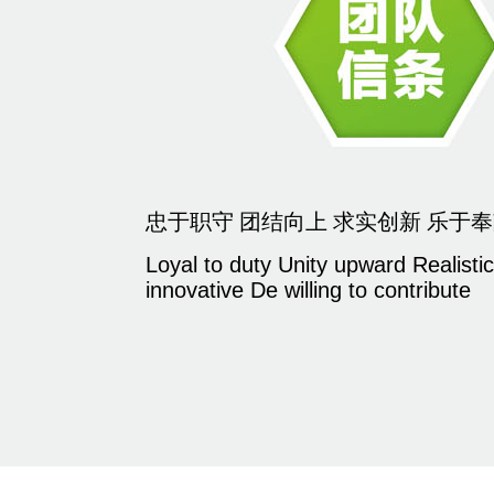
忠于职守 团结向上 求实创新 乐于
Loyal to duty Unity upward Realisti
innovative De willing to contribute