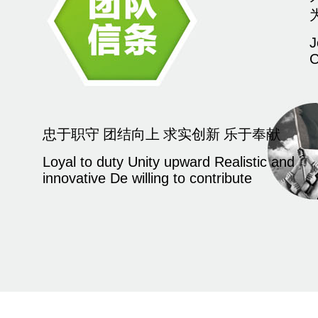
J
C
忠于职守 团结向上 求实创新 乐于奉献
Loyal to duty Unity upward Realistic and
innovative De willing to contribute