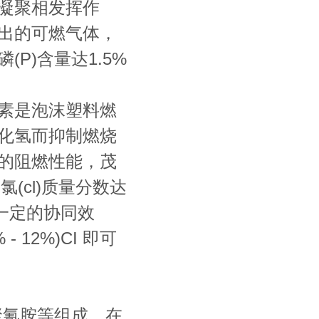
凝聚相发挥作
出的可燃气体，
P)含量达1.5%
素是泡沫塑料燃
化氢而抑制燃烧
的阻燃性能，茂
氯(cl)质量分数达
在一定的协同效
% - 12%)CI 即可
聚氰胺等组成，在