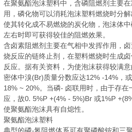
在聚氨酯泡沫塑料中，含磷阻燃剂主要在
用，磷化物可以消耗泡沫塑料燃烧时分解
使其转化成不易燃烧的炭化物，泡沫体中磷(
左右时即可获得较佳的阻燃效果。
含卤素阻燃剂主要在气相中发挥作用，卤
烧反应的链终止剂，在塑料燃烧时生成卤
反应。据有关资料，为使泡沫获得较满意
密体中溴(Br)质量分数应达12% -14%，或
18% ~ 20%。当磷- 卤联用时，由于存
应，故0. 5%P +(4% - 5%)Br 或1%P +(8
使聚氨酯泡沫具有自熄性。
聚氨酯泡沫塑料
典型的磷-氮阻燃体系可有聚磷酸铵和三