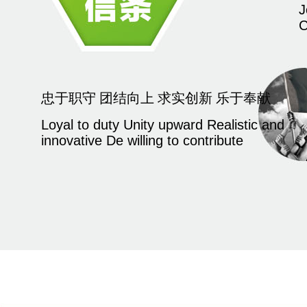
J
C
忠于职守 团结向上 求实创新 乐于奉献
Loyal to duty Unity upward Realistic and
innovative De willing to contribute