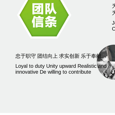
J
C
忠于职守 团结向上 求实创新 乐于奉献
Loyal to duty Unity upward Realistic and
innovative De willing to contribute