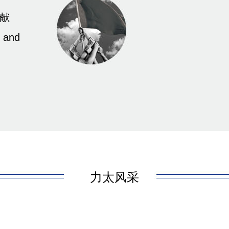
奉献
c and
力太风采