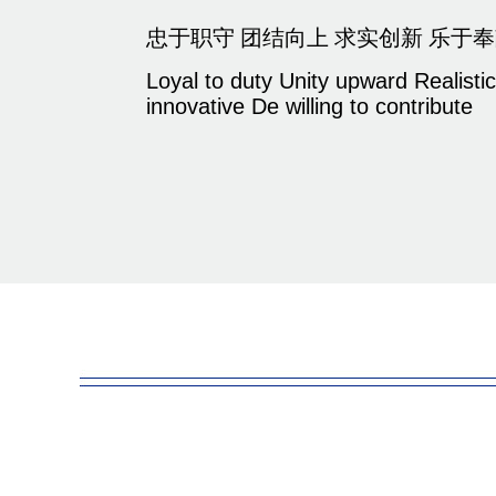
忠于职守 团结向上 求实创新 乐于
Loyal to duty Unity upward Realisti
innovative De willing to contribute